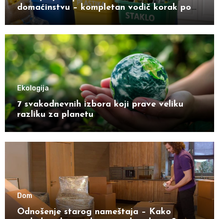
domaćinstvu – kompletan vodič korak po
korak
Ekologija
7 svakodnevnih izbora koji prave veliku
razliku za planetu
Dom
Odnošenje starog nameštaja – Kako