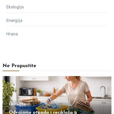
Ekologija
Energija
Hrana
Ne Propustite
Ekologija
Odvajanje otpada i reciklaža u