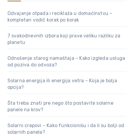
Odvajanje otpada i reciklaža u domaćinstvu –
kompletan vodič korak po korak
7 svakodnevnih izbora koji prave veliku razliku za
planetu
Odnošenje starog nameštaja – Kako izgleda usluga
od poziva do odvoza?
Solarna energija ili energija vetra – Koja je bolja
opcija?
Šta treba znati pre nego što postavite solarne
panele na krov?
Solarni crepovi – Kako funkcionišu i da li su bolji od
solarnih panela?