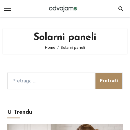
Skip
to
content
Solarni paneli
Home
Solarni paneli
Pretraga
za:
U Trendu