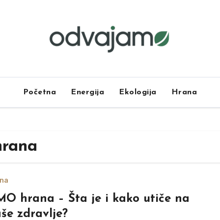
Početna
Energija
Ekologija
Hrana
hrana
na
O hrana – Šta je i kako utiče na
še zdravlje?