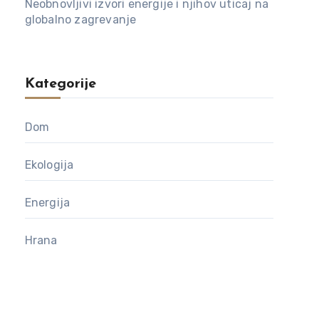
Neobnovljivi izvori energije i njihov uticaj na
globalno zagrevanje
Kategorije
Dom
Ekologija
Energija
Hrana