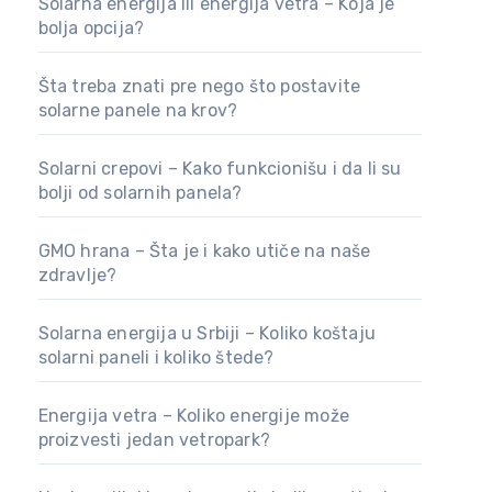
Solarna energija ili energija vetra – Koja je
bolja opcija?
Šta treba znati pre nego što postavite
solarne panele na krov?
Solarni crepovi – Kako funkcionišu i da li su
bolji od solarnih panela?
GMO hrana – Šta je i kako utiče na naše
zdravlje?
Solarna energija u Srbiji – Koliko koštaju
solarni paneli i koliko štede?
Energija vetra – Koliko energije može
proizvesti jedan vetropark?