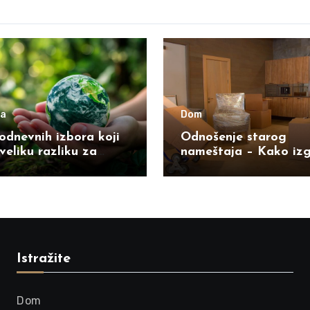
ja
Dom
odnevnih izbora koji
Odnošenje starog
veliku razliku za
nameštaja – Kako iz
u
usluga od poziva do
odvoza?
Istražite
Dom