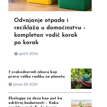
Odvajanje otpada i
reciklaža u domaćinstvu –
kompletan vodič korak
po korak
april 9, 2026
7 svakodnevnih izbora koji
prave veliku razliku za planetu
januar 28, 2026
Ekologija za decu kao put ka
održivoj budućnosti – Kako