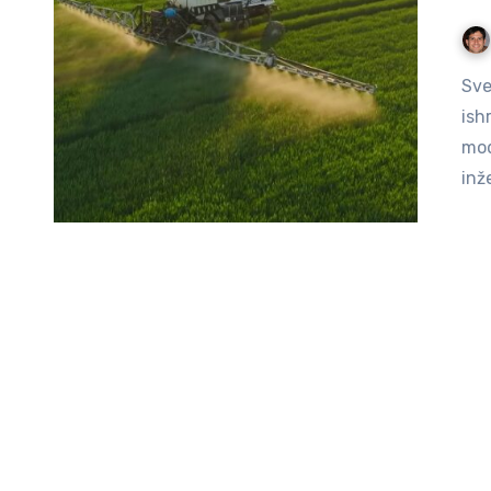
Svet se suočava sa mnogim izazovima kada je u pitanju
ish
mod
inž