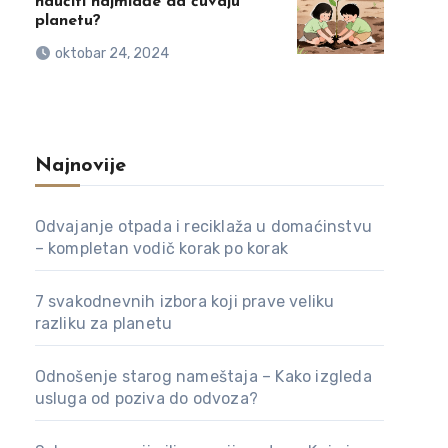
naučiti najmlađe da čuvaju
planetu?
oktobar 24, 2024
Najnovije
Odvajanje otpada i reciklaža u domaćinstvu
– kompletan vodič korak po korak
7 svakodnevnih izbora koji prave veliku
razliku za planetu
Odnošenje starog nameštaja – Kako izgleda
usluga od poziva do odvoza?