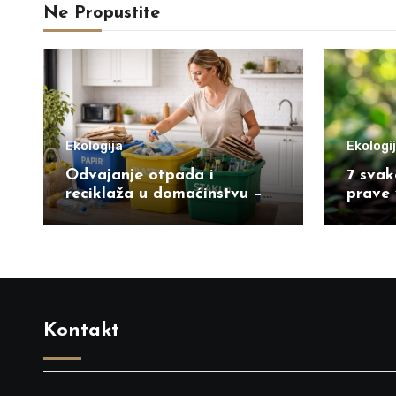
Ne Propustite
Ekologija
Ekologi
Odvajanje otpada i
7 svak
reciklaža u domaćinstvu –
prave 
kompletan vodič korak po
planet
korak
Kontakt