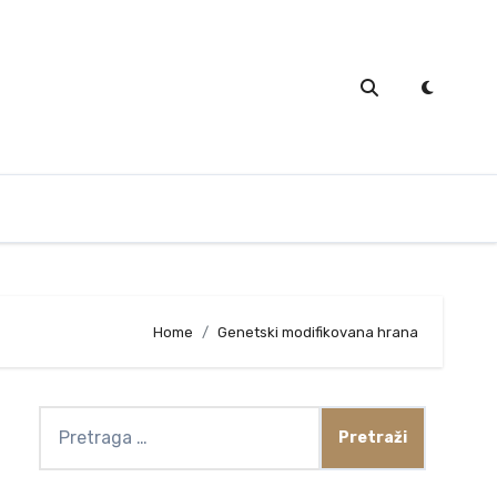
Home
Genetski modifikovana hrana
Pretraga
za: