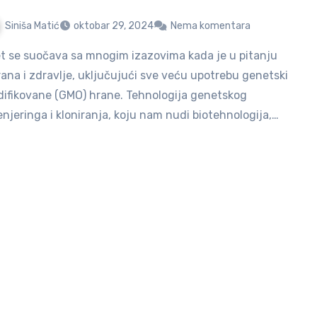
Siniša Matić
oktobar 29, 2024
Nema komentara
rana i zdravlje, uključujući sve veću upotrebu genetski
ifikovane (GMO) hrane. Tehnologija genetskog
enjeringa i kloniranja, koju nam nudi biotehnologija,…